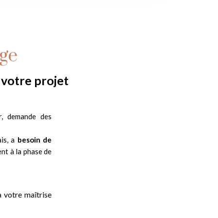
age
 votre projet
er, demande des
ais, a
besoin de
ent à la phase de
à votre maîtrise