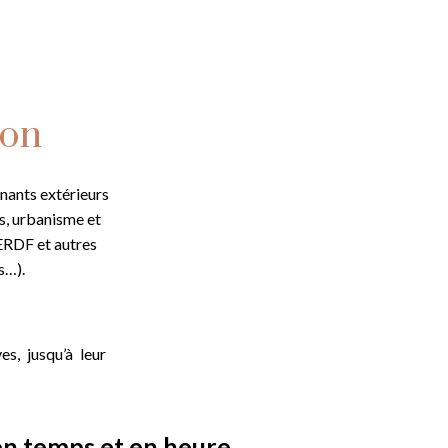
ion
enants extérieurs
s, urbanisme et
 ERDF et autres
s…).
s, jusqu’à leur
s en temps et en heure.