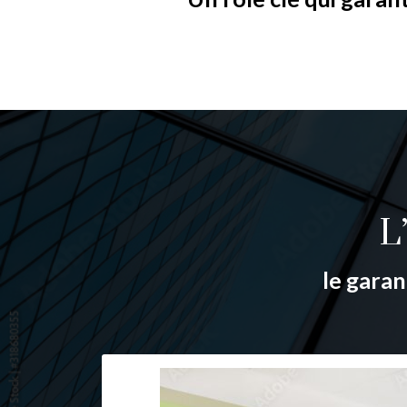
L
le garan