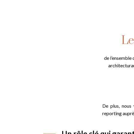
Le
de l’ensemble d
architecturau
De plus, nous 
reporting auprè
Un rôle clé qui garant